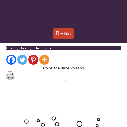
Sous
MENU
l'en-
Accueil
Nature
Bébé Poisson
tête
Coloriage Bébé Poisson