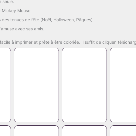
te
seule.
c
Mickey
Mouse.
s
des
tenues
de
fête (
Noël,
Halloween,
Pâques).
s’amuse
avec
ses
amis.
facile
à
imprimer
et
prête
à
être
coloriée.
Il
suffit
de
cliquer,
téléchar