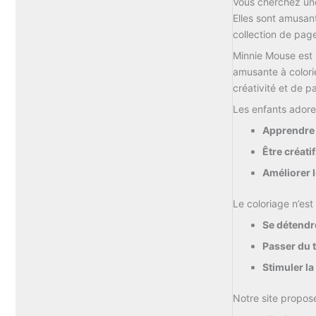
Vous
cherchez
u
Elles
sont
amusan
collection
de
pag
Minnie
Mouse
est
amusante
à
colori
créativité
et
de
p
Les
enfants
ador
Apprendr
Être
créati
Améliorer
Le
coloriage
n’es
Se
détendr
Passer
du
Stimuler
l
Notre
site
propo