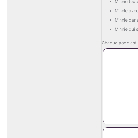
Minnie
tou
Minnie
ave
Minnie
dan
Minnie
qui
Chaque
page
est