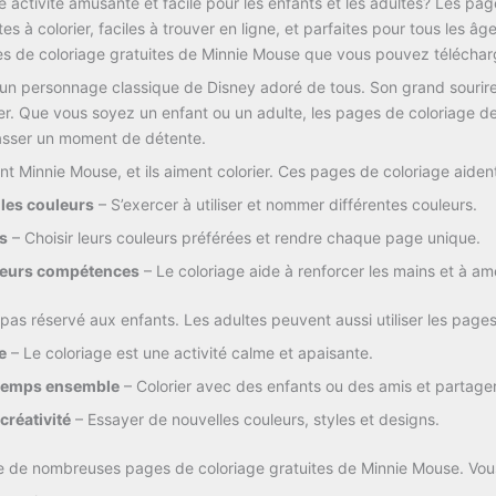
ne
activité
amusante
et
facile
pour
les
enfants
et
les
adultes?
Les
pag
tes
à
colorier,
faciles
à
trouver
en
ligne,
et
parfaites
pour
tous
les
âg
es
de
coloriage
gratuites
de
Minnie
Mouse
que
vous
pouvez
télécha
un
personnage
classique
de
Disney
adoré
de
tous.
Son
grand
sourir
er.
Que
vous
soyez
un
enfant
ou
un
adulte,
les
pages
de
coloriage
d
asser
un
moment
de
détente.
ent
Minnie
Mouse,
et
ils
aiment
colorier.
Ces
pages
de
coloriage
aiden
e
les
couleurs
–
S’exercer
à
utiliser
et
nommer
différentes
couleurs.
fs
–
Choisir
leurs
couleurs
préférées
et
rendre
chaque
page
unique.
leurs
compétences
–
Le
coloriage
aide
à
renforcer
les
mains
et
à
amé
t
pas
réservé
aux
enfants.
Les
adultes
peuvent
aussi
utiliser
les
page
e
–
Le
coloriage
est
une
activité
calme
et
apaisante.
temps
ensemble
–
Colorier
avec
des
enfants
ou
des
amis
et
partage
a
créativité
–
Essayer
de
nouvelles
couleurs,
styles
et
designs.
se
de
nombreuses
pages
de
coloriage
gratuites
de
Minnie
Mouse.
Vo