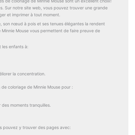
es
de
coloriage
de
Minnie
Mouse
sont
un
excellent
choix!
es.
Sur
notre
site
web,
vous
pouvez
trouver
une
grande
rger
et
imprimer
à
tout
moment.
e,
son
nœud
à
pois
et
ses
tenues
élégantes
la
rendent
e
Minnie
Mouse
vous
permettent
de
faire
preuve
de
t
les
enfants
à:
liorer
la
concentration.
s
de
coloriage
de
Minnie
Mouse
pour :
r
des
moments
tranquilles.
us
pouvez
y
trouver
des
pages
avec: