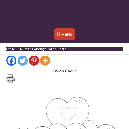
Sous
MENU
l'en-
Accueil
Autres
Coloriage Ballon Coeur
tête
Ballon Coeur