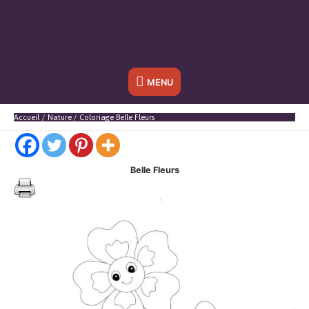
Sous
MENU
l'en-
Accueil
Nature
Coloriage Belle Fleurs
tête
Belle Fleurs