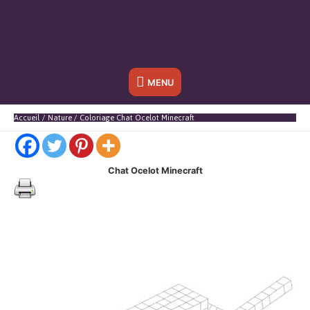
Sous
MENU
l'en-
Accueil
Nature
Coloriage Chat Ocelot Minecraft
tête
Chat Ocelot Minecraft