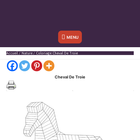
Sous
MENU
l'en-
Accueil
Nature
Coloriage Cheval De Troie
tête
Cheval De Troie