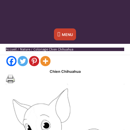
Sous
MENU
l'en-
Accueil
Nature
Coloriage Chien Chihuahua
tête
Chien Chihuahua