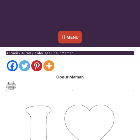
Sous
MENU
l'en-
Accueil
Autres
Coloriage Coeur Maman
tête
Coeur Maman