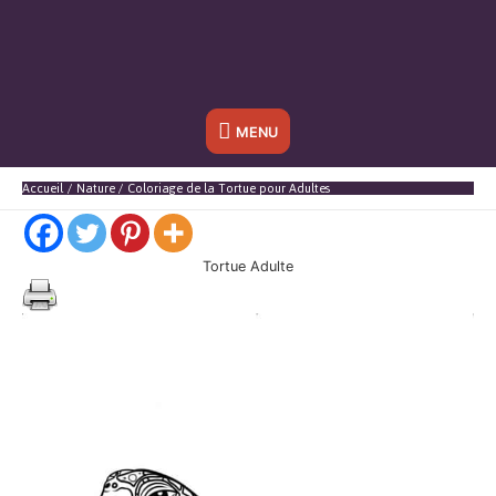
Sous
MENU
l'en-
Accueil
Nature
Coloriage de la Tortue pour Adultes
tête
Tortue Adulte