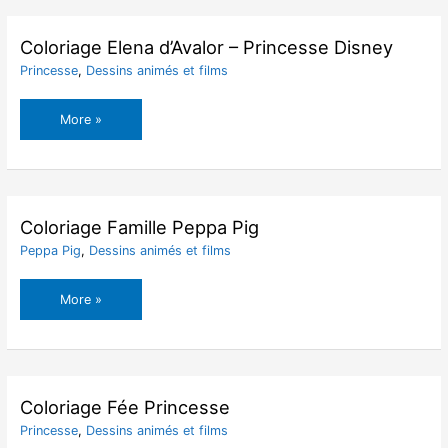
héros
de
Bob
Coloriage Elena d’Avalor – Princesse Disney
l’éponge
Princesse
,
Dessins animés et films
Coloriage
More »
Elena
d’Avalor
–
Princesse
Disney
Coloriage Famille Peppa Pig
Peppa Pig
,
Dessins animés et films
Coloriage
More »
Famille
Peppa
Pig
Coloriage Fée Princesse
Princesse
,
Dessins animés et films