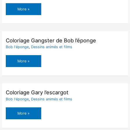
Coloriage
More »
Fée
Princesse
Coloriage Gangster de Bob l’éponge
Bob l'éponge
,
Dessins animés et films
Coloriage
More »
Gangster
de
Bob
l’éponge
Coloriage Gary l’escargot
Bob l'éponge
,
Dessins animés et films
Coloriage
More »
Gary
l’escargot