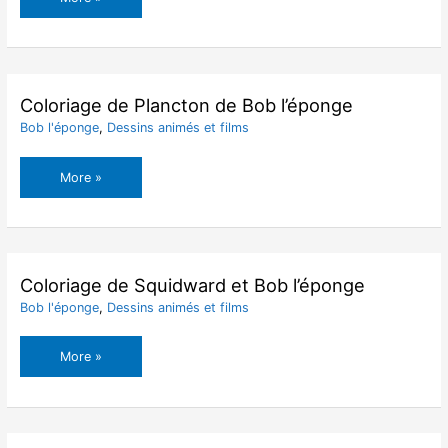
De
Peppa
Pig
Maman
Coloriage de Plancton de Bob l’éponge
Bob l'éponge
,
Dessins animés et films
Coloriage
More »
de
Plancton
de
Bob
l’éponge
Coloriage de Squidward et Bob l’éponge
Bob l'éponge
,
Dessins animés et films
Coloriage
More »
de
Squidward
et
Bob