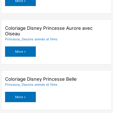
Coloriage
More »
Disney
Princesse
Aurore
Coloriage Disney Princesse Aurore avec
Oiseau
Princesse
,
Dessins animés et films
Coloriage
More »
Disney
Princesse
Aurore
avec
Oiseau
Coloriage Disney Princesse Belle
Princesse
,
Dessins animés et films
Coloriage
More »
Disney
Princesse
Belle