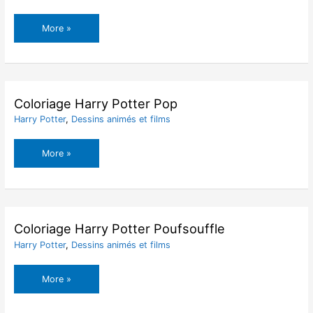
Coloriage
More »
Harry
Potter
Noel
Coloriage Harry Potter Pop
Harry Potter
,
Dessins animés et films
Coloriage
More »
Harry
Potter
Pop
Coloriage Harry Potter Poufsouffle
Harry Potter
,
Dessins animés et films
Coloriage
More »
Harry
Potter