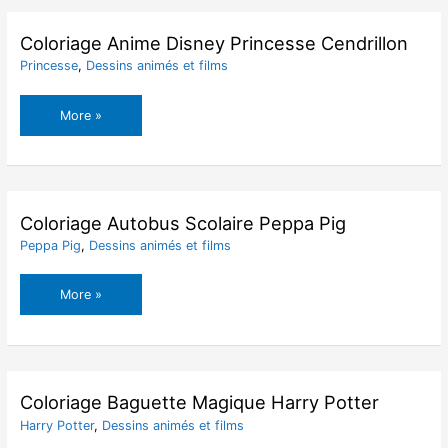
l’éponge
Coloriage Anime Disney Princesse Cendrillon
Princesse
,
Dessins animés et films
Coloriage
More »
Anime
Disney
Princesse
Cendrillon
Coloriage Autobus Scolaire Peppa Pig
Peppa Pig
,
Dessins animés et films
Coloriage
More »
Autobus
Scolaire
Peppa
Pig
Coloriage Baguette Magique Harry Potter
Harry Potter
,
Dessins animés et films