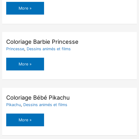
Coloriage
More »
Baguette
Magique
Harry
Potter
Coloriage Barbie Princesse
Princesse
,
Dessins animés et films
Coloriage
More »
Barbie
Princesse
Coloriage Bébé Pikachu
Pikachu
,
Dessins animés et films
Coloriage
More »
Bébé
Pikachu