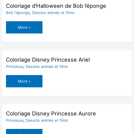
Café
Coloriage d’Halloween de Bob l’éponge
Bob l'éponge
,
Dessins animés et films
Coloriage
More »
d’Halloween
de
Bob
l’éponge
Coloriage Disney Princesse Ariel
Princesse
,
Dessins animés et films
Coloriage
More »
Disney
Princesse
Ariel
Coloriage Disney Princesse Aurore
Princesse
,
Dessins animés et films