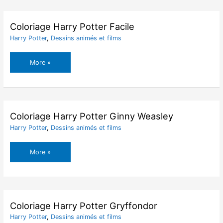
Elfe
Dobby
Coloriage Harry Potter Facile
Harry Potter
,
Dessins animés et films
Coloriage
More »
Harry
Potter
Facile
Coloriage Harry Potter Ginny Weasley
Harry Potter
,
Dessins animés et films
Coloriage
More »
Harry
Potter
Ginny
Weasley
Coloriage Harry Potter Gryffondor
Harry Potter
,
Dessins animés et films