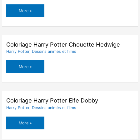
Coloriage
More »
Harry
Potter
Blason
Poudlard
Coloriage Harry Potter Chouette Hedwige
Harry Potter
,
Dessins animés et films
Coloriage
More »
Harry
Potter
Chouette
Hedwige
Coloriage Harry Potter Elfe Dobby
Harry Potter
,
Dessins animés et films
Coloriage
More »
Harry
Potter