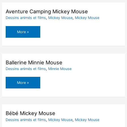
Aventure Camping Mickey Mouse
Dessins animés et films
,
Mickey Mouse
,
Mickey Mouse
Aventure
More »
Camping
Mickey
Mouse
Ballerine Minnie Mouse
Dessins animés et films
,
Minnie Mouse
Ballerine
More »
Minnie
Mouse
Bébé Mickey Mouse
Dessins animés et films
,
Mickey Mouse
,
Mickey Mouse