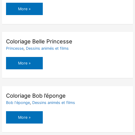
Coloriage
More »
Bébé
Princesse
Jasmine
Coloriage Belle Princesse
Princesse
,
Dessins animés et films
Coloriage
More »
Belle
Princesse
Coloriage Bob l’éponge
Bob l'éponge
,
Dessins animés et films
Coloriage
More »
Bob
l’éponge