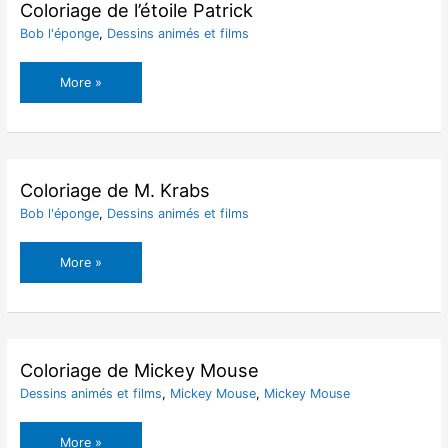
l’éponge
Coloriage de l’étoile Patrick
Bob l'éponge
,
Dessins animés et films
Coloriage
More »
de
l’étoile
Patrick
Coloriage de M. Krabs
Bob l'éponge
,
Dessins animés et films
Coloriage
More »
de
M.
Krabs
Coloriage de Mickey Mouse
Dessins animés et films
,
Mickey Mouse
,
Mickey Mouse
Coloriage
More »