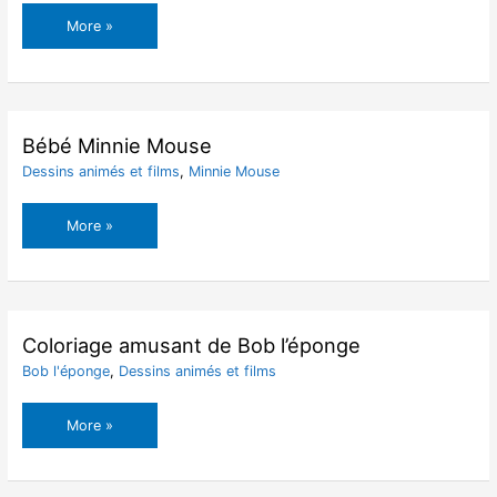
Bébé
More »
Mickey
Mouse
Bébé Minnie Mouse
Dessins animés et films
,
Minnie Mouse
Bébé
More »
Minnie
Mouse
Coloriage amusant de Bob l’éponge
Bob l'éponge
,
Dessins animés et films
Coloriage
More »
amusant
de
Bob