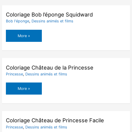
Coloriage Bob l’éponge Squidward
Bob l'éponge
,
Dessins animés et films
Coloriage
More »
Bob
l’éponge
Squidward
Coloriage Château de la Princesse
Princesse
,
Dessins animés et films
Coloriage
More »
Château
de
la
Princesse
Coloriage Château de Princesse Facile
Princesse
,
Dessins animés et films