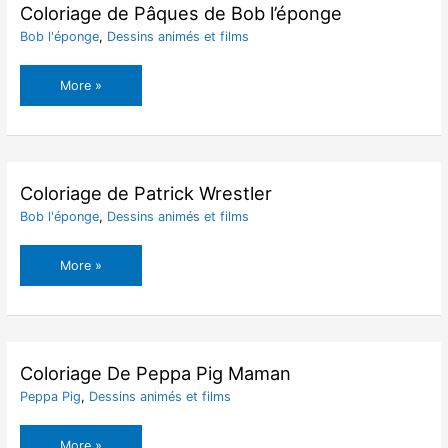
l’éponge
Coloriage de Pâques de Bob l’éponge
Bob l'éponge
,
Dessins animés et films
Coloriage
More »
de
Pâques
de
Bob
l’éponge
Coloriage de Patrick Wrestler
Bob l'éponge
,
Dessins animés et films
Coloriage
More »
de
Patrick
Wrestler
Coloriage De Peppa Pig Maman
Peppa Pig
,
Dessins animés et films
Coloriage
More »