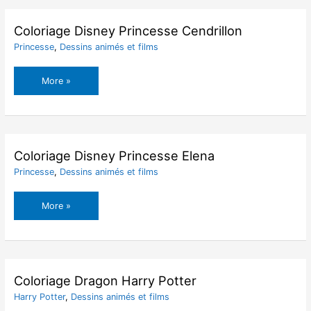
Coloriage Disney Princesse Cendrillon
Princesse
,
Dessins animés et films
Coloriage
More »
Disney
Princesse
Cendrillon
Coloriage Disney Princesse Elena
Princesse
,
Dessins animés et films
Coloriage
More »
Disney
Princesse
Elena
Coloriage Dragon Harry Potter
Harry Potter
,
Dessins animés et films