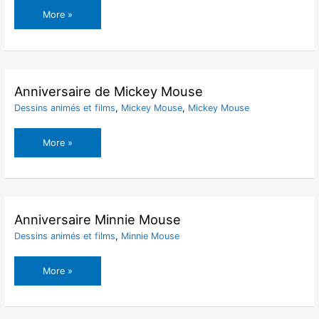
Aéroport
More »
Mickey
Mouse
Anniversaire de Mickey Mouse
Dessins animés et films
,
Mickey Mouse
,
Mickey Mouse
Anniversaire
More »
de
Mickey
Mouse
Anniversaire Minnie Mouse
Dessins animés et films
,
Minnie Mouse
Anniversaire
More »
Minnie
Mouse