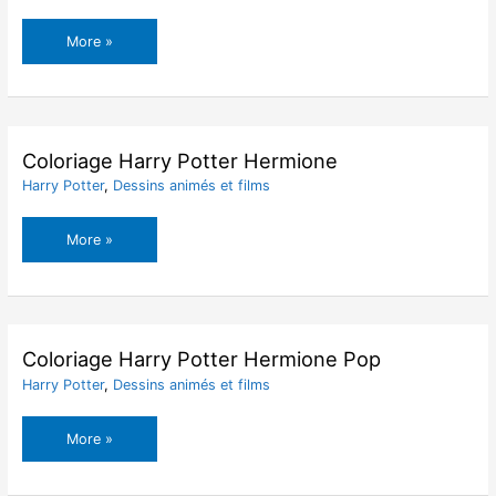
Coloriage
More »
Harry
Potter
Gryffondor
Coloriage Harry Potter Hermione
Harry Potter
,
Dessins animés et films
Coloriage
More »
Harry
Potter
Hermione
Coloriage Harry Potter Hermione Pop
Harry Potter
,
Dessins animés et films
Coloriage
More »
Harry
Potter