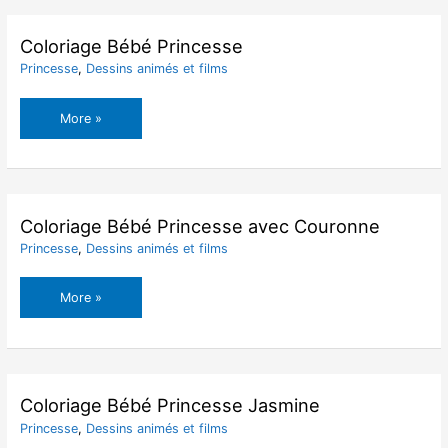
Coloriage Bébé Princesse
Princesse
,
Dessins animés et films
Coloriage
More »
Bébé
Princesse
Coloriage Bébé Princesse avec Couronne
Princesse
,
Dessins animés et films
Coloriage
More »
Bébé
Princesse
avec
Couronne
Coloriage Bébé Princesse Jasmine
Princesse
,
Dessins animés et films