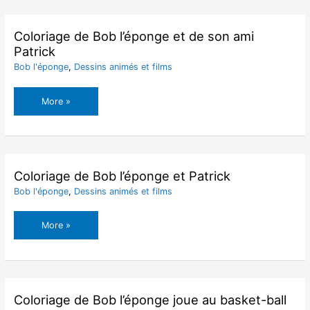
l’éponge
Coloriage de Bob l’éponge et de son ami
Patrick
Bob l'éponge
,
Dessins animés et films
Coloriage
More »
de
Bob
l’éponge
et
de
Coloriage de Bob l’éponge et Patrick
son
Bob l'éponge
,
Dessins animés et films
ami
Patrick
Coloriage
More »
de
Bob
l’éponge
et
Patrick
Coloriage de Bob l’éponge joue au basket-ball