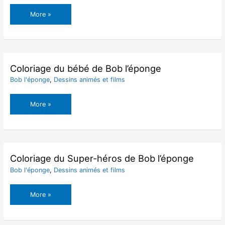
Coloriage
More »
Dragon
Harry
Potter
Coloriage du bébé de Bob l’éponge
Bob l'éponge
,
Dessins animés et films
Coloriage
More »
du
bébé
de
Bob
l’éponge
Coloriage du Super-héros de Bob l’éponge
Bob l'éponge
,
Dessins animés et films
Coloriage
More »
du
Super-