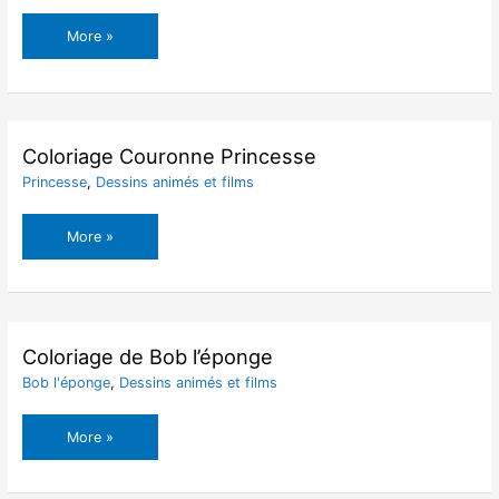
Coloriage
More »
Château
de
Princesse
Facile
Coloriage Couronne Princesse
Princesse
,
Dessins animés et films
Coloriage
More »
Couronne
Princesse
Coloriage de Bob l’éponge
Bob l'éponge
,
Dessins animés et films
Coloriage
More »
de
Bob