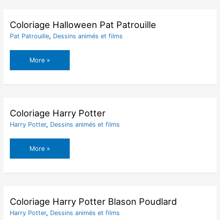
Coloriage Halloween Pat Patrouille
Pat Patrouille
,
Dessins animés et films
Coloriage
More »
Halloween
Pat
Patrouille
Coloriage Harry Potter
Harry Potter
,
Dessins animés et films
Coloriage
More »
Harry
Potter
Coloriage Harry Potter Blason Poudlard
Harry Potter
,
Dessins animés et films