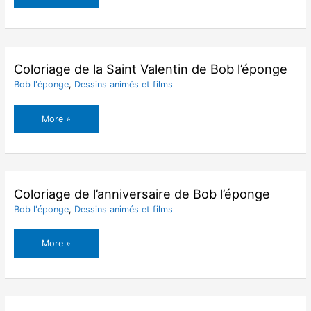
de
la
Maison
de
l’ananas
Coloriage de la Saint Valentin de Bob l’éponge
de
Bob l'éponge
,
Dessins animés et films
Bob
l’éponge
Coloriage
More »
de
la
Saint
Valentin
de
Coloriage de l’anniversaire de Bob l’éponge
Bob
Bob l'éponge
,
Dessins animés et films
l’éponge
Coloriage
More »
de
l’anniversaire
de
Bob