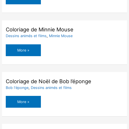
de
Mickey
Mouse
Coloriage de Minnie Mouse
Dessins animés et films
,
Minnie Mouse
Coloriage
More »
de
Minnie
Mouse
Coloriage de Noël de Bob l’éponge
Bob l'éponge
,
Dessins animés et films
Coloriage
More »
de
Noël
de
Bob