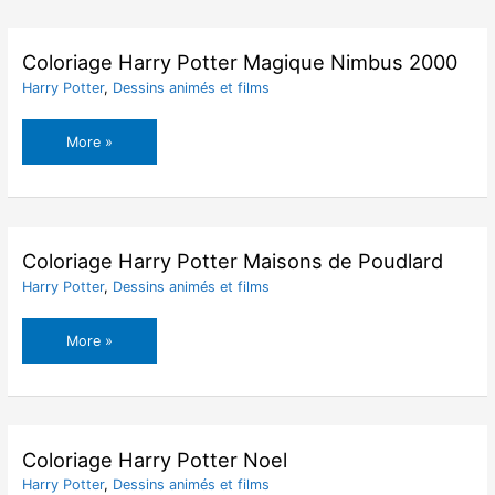
Hermione
Pop
Coloriage Harry Potter Magique Nimbus 2000
Harry Potter
,
Dessins animés et films
Coloriage
More »
Harry
Potter
Magique
Nimbus
2000
Coloriage Harry Potter Maisons de Poudlard
Harry Potter
,
Dessins animés et films
Coloriage
More »
Harry
Potter
Maisons
de
Poudlard
Coloriage Harry Potter Noel
Harry Potter
,
Dessins animés et films