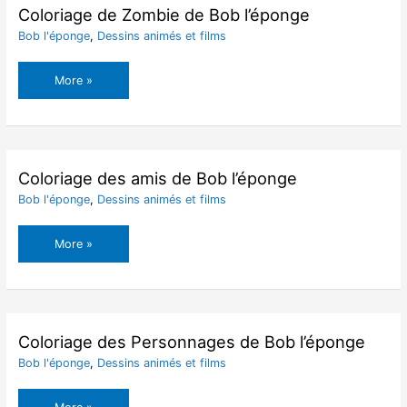
l’éponge
Coloriage de Zombie de Bob l’éponge
Bob l'éponge
,
Dessins animés et films
Coloriage
More »
de
Zombie
de
Bob
l’éponge
Coloriage des amis de Bob l’éponge
Bob l'éponge
,
Dessins animés et films
Coloriage
More »
des
amis
de
Bob
l’éponge
Coloriage des Personnages de Bob l’éponge
Bob l'éponge
,
Dessins animés et films
Coloriage