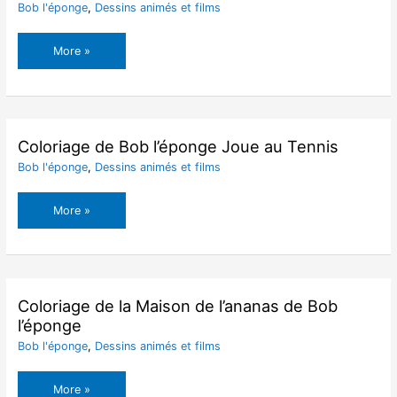
Bob l'éponge
,
Dessins animés et films
Coloriage
More »
de
Bob
l’éponge
joue
au
Coloriage de Bob l’éponge Joue au Tennis
basket-
Bob l'éponge
,
Dessins animés et films
ball
Coloriage
More »
de
Bob
l’éponge
Joue
au
Coloriage de la Maison de l’ananas de Bob
Tennis
l’éponge
Bob l'éponge
,
Dessins animés et films
Coloriage
More »