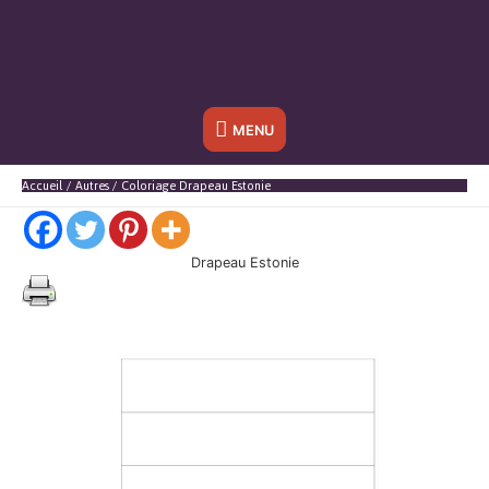
Sous
MENU
l'en-
Accueil
Autres
Coloriage Drapeau Estonie
tête
Drapeau Estonie