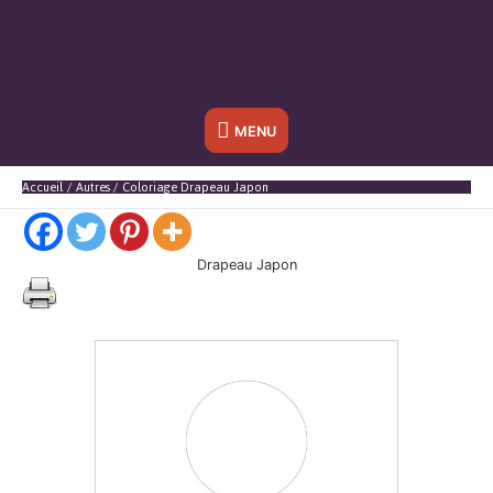
Sous
MENU
l'en-
Accueil
Autres
Coloriage Drapeau Japon
tête
Drapeau Japon