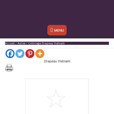
Sous
MENU
l'en-
Accueil
Autres
Coloriage Drapeau Vietnam
tête
Drapeau Vietnam