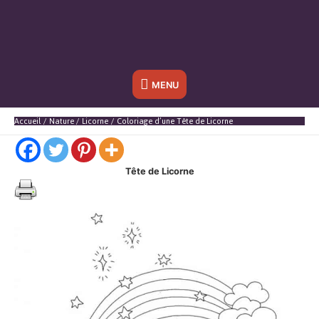
Sous
MENU
l'en-
Accueil
Nature
Licorne
Coloriage d’une Tête de Licorne
tête
Tête de Licorne