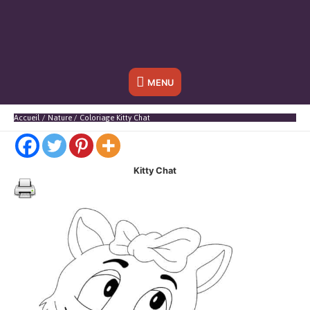
Sous
MENU
l'en-
Accueil
Nature
Coloriage Kitty Chat
tête
Kitty Chat