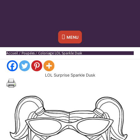
Sous
MENU
l'en-
Accueil
Poupées
Coloriage LOL Sparkle Dusk
tête
LOL Surprise Sparkle Dusk