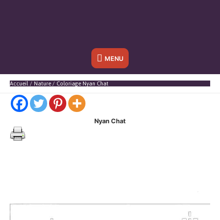
Sous
MENU
l'en-
Accueil
Nature
Coloriage Nyan Chat
tête
Nyan Chat