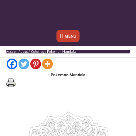
Sous
MENU
l'en-
Accueil
Jeux
Coloriage Pokemon Mandala
tête
Pokemon Mandala