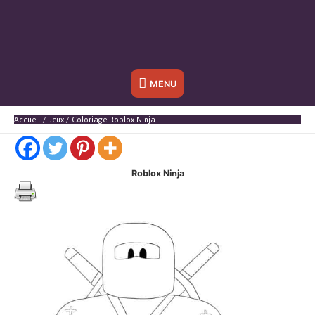
Sous
MENU
l'en-
Accueil
Jeux
Coloriage Roblox Ninja
tête
Roblox Ninja