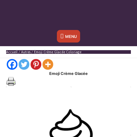
Sous
MENU
l'en-
Accueil
Autres
Emoji Crème Glacée Coloriage
tête
Emoji Crème Glacée