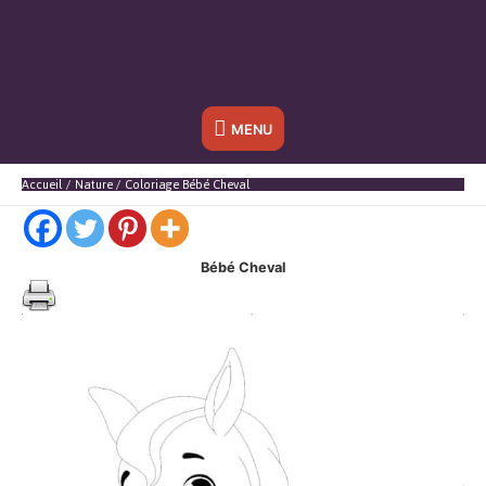
Sous
MENU
l'en-
Accueil
Nature
Coloriage Bébé Cheval
tête
Bébé Cheval