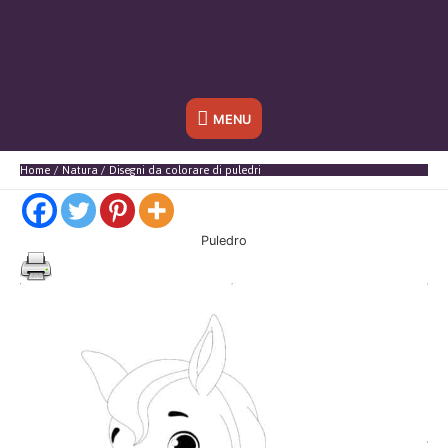
Sotto
MENU
l'header
Home
Natura
Disegni da colorare di puledri
Puledro