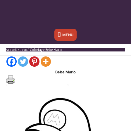
Sous
MENU
l'en-
Accueil
Jeux
Coloriage Bebe Mario
tête
Bebe Mario