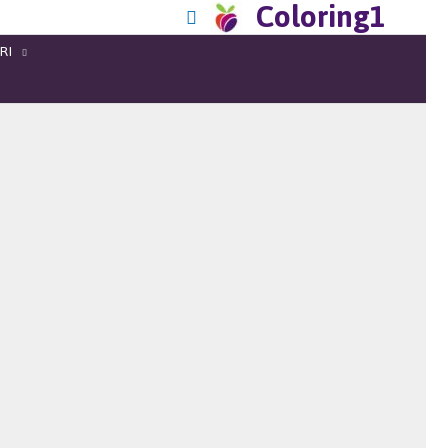
Coloring1
RI