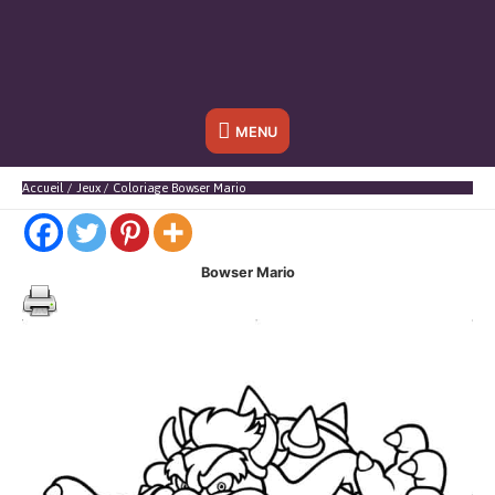
Sous
MENU
l'en-
Accueil
Jeux
Coloriage Bowser Mario
tête
Bowser Mario