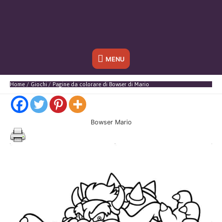
Sotto
MENU
l'header
Home
Giochi
Pagine da colorare di Bowser di Mario
Bowser Mario