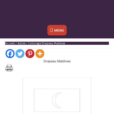
Sous
MENU
l'en-
Accueil
Autres
Coloriage Drapeau Maldives
tête
Drapeau Maldives