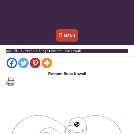
Sous
MENU
l'en-
Accueil
Autres
Coloriage Flamant Rose Kawaii
tête
Flamant Rose Kawaii