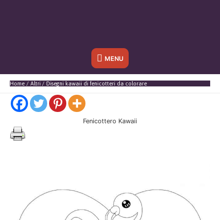
Sotto
MENU
l'header
Home
Altri
Disegni kawaii di fenicotteri da colorare
Fenicottero Kawaii