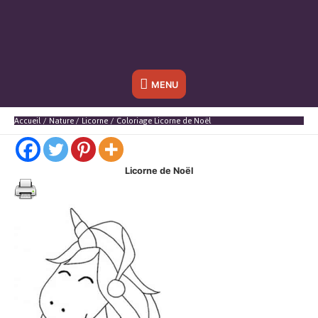
Sous
MENU
l'en-
Accueil
Nature
Licorne
Coloriage Licorne de Noël
tête
Licorne de Noël