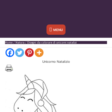
Sotto
MENU
l'header
Home
Natura
Disegni da colorare di unicorni natalizi
Unicorno Natalizio