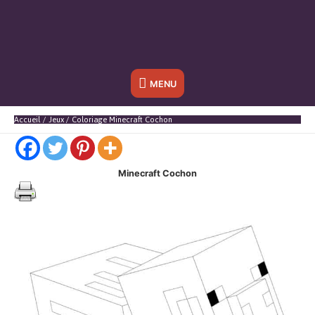
Sous
MENU
l'en-
Accueil
Jeux
Coloriage Minecraft Cochon
tête
Minecraft Cochon