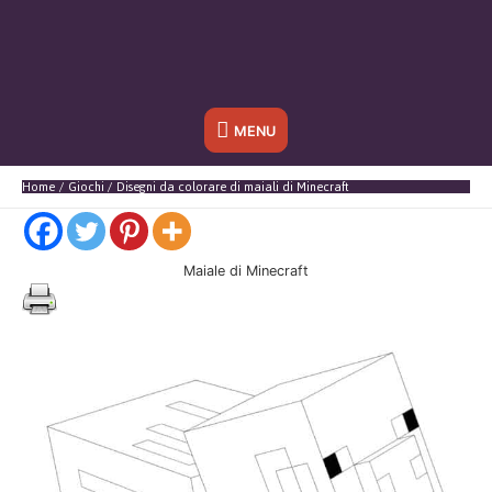
Sotto
MENU
l'header
Home
Giochi
Disegni da colorare di maiali di Minecraft
Maiale di Minecraft