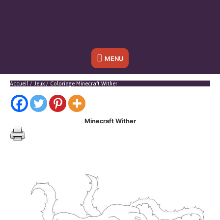
Sous
MENU
l'en-
Accueil
Jeux
Coloriage Minecraft Wither
tête
Minecraft Wither