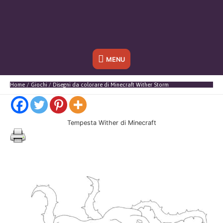
Sotto
MENU
l'header
Home
Giochi
Disegni da colorare di Minecraft Wither Storm
Tempesta Wither di Minecraft