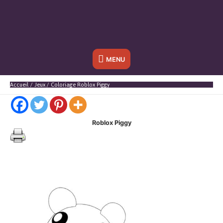
Sous
MENU
l'en-
Accueil
Jeux
Coloriage Roblox Piggy
tête
Roblox Piggy