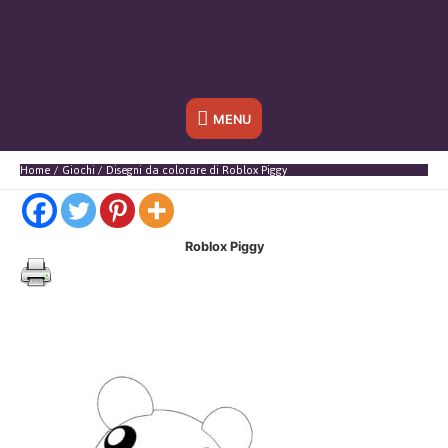
Sotto
MENU
l'header
Home
Giochi
Disegni da colorare di Roblox Piggy
Roblox Piggy