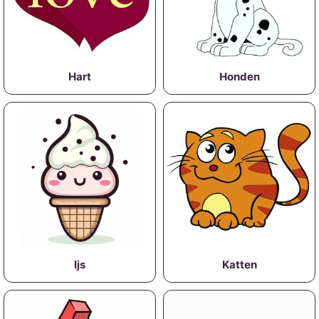
Hart
Honden
Ijs
Katten