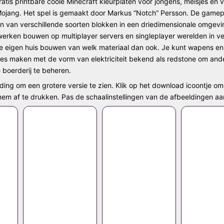
gratis printbare coole Minecraft kleurplaten voor jongens, meisjes e
ojang. Het spel is gemaakt door Markus “Notch” Persson. De gamepl
n van verschillende soorten blokken in een driedimensionale omgevi
werken bouwen op multiplayer servers en singleplayer werelden in ve
 je eigen huis bouwen van welk materiaal dan ook. Je kunt wapens 
ies maken met de vorm van elektriciteit bekend als redstone om and
boerderij te beheren.
ding om een grotere versie te zien. Klik op het download icoontje om 
 hem af te drukken. Pas de schaalinstellingen van de afbeeldingen aa