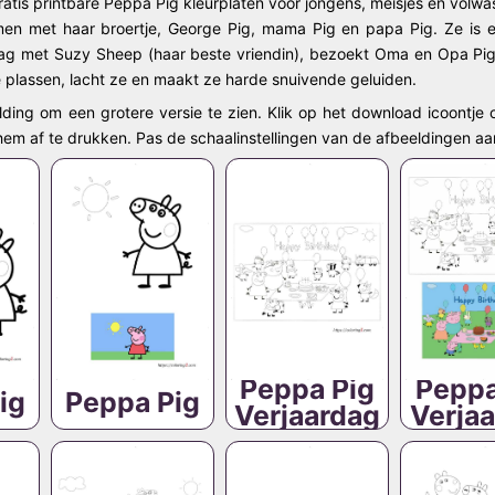
ratis printbare Peppa Pig kleurplaten voor jongens, meisjes en volwa
n met haar broertje, George Pig, mama Pig en papa Pig. Ze is een
ag met Suzy Sheep (haar beste vriendin), bezoekt Oma en Opa Pig e
 plassen, lacht ze en maakt ze harde snuivende geluiden.
lding om een grotere versie te zien. Klik op het download icoontje 
 hem af te drukken. Pas de schaalinstellingen van de afbeeldingen aa
Peppa Pig
Peppa
ig
Peppa Pig
Verjaardag
Verja