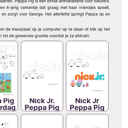
ssenen. Peppa Pig is een Britse animatieserie voor kleuters.
 4-jarig varkentje dat graag met haar vriendjes speelt.
n zorgt voor George. Het allerliefst springt Peppa op en
om de kleurplaat op je computer op te slaan of klik op het
n tot de gewenste grootte voordat je ze afdrukt.
 Pig
Nick Jr.
Nick Jr
ardag
Peppa Pig
Peppa Pig