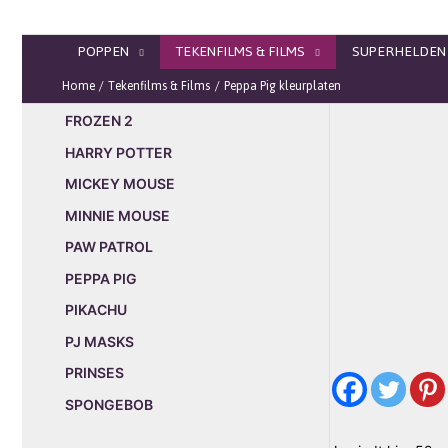
Ga
naar
POPPEN
TEKENFILMS & FILMS
SUPERHELDEN
de
inhoud
Home
Tekenfilms & Films
Peppa Pig kleurplaten
FROZEN 2
HARRY POTTER
MICKEY MOUSE
MINNIE MOUSE
PAW PATROL
PEPPA PIG
PIKACHU
PJ MASKS
PRINSES
SPONGEBOB