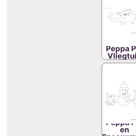
Peppa P
Vliegtu
Peppa P
en