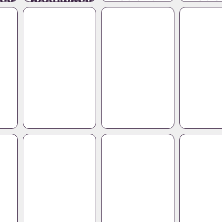
man
Sneeuwman