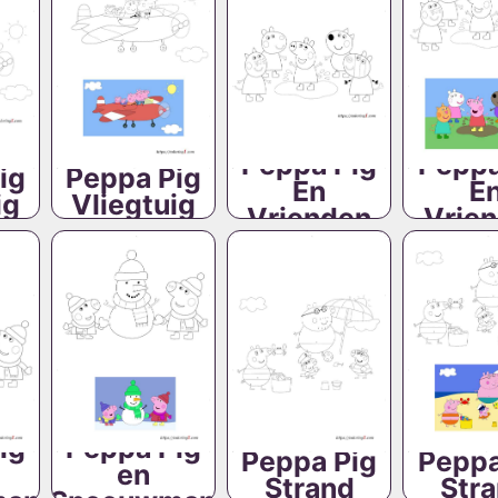
Peppa Pig
Peppa
ig
Peppa Pig
En
E
ig
Vliegtuig
Vrienden
Vrie
ig
Peppa Pig
Peppa Pig
Peppa
en
Strand
Str