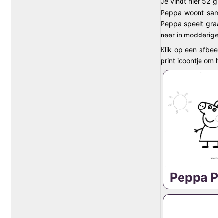
Je vindt hier 52 g
Peppa woont same
Peppa speelt gra
neer in modderige
Klik op een afbee
print icoontje om
Peppa P