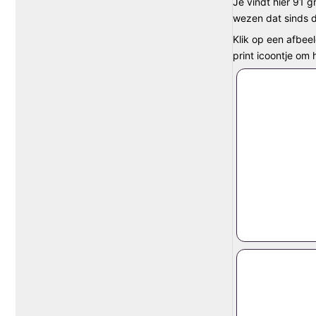
Je vindt hier 91 
wezen dat sinds d
Klik op een afbeel
print icoontje om