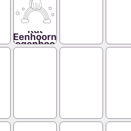
Kat
Eenhoorn
Regenboog