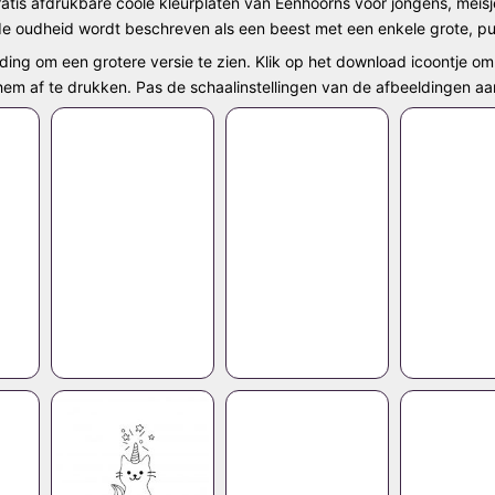
gratis afdrukbare coole kleurplaten van Eenhoorns voor jongens, mei
e oudheid wordt beschreven als een beest met een enkele grote, punt
ding om een grotere versie te zien. Klik op het download icoontje om 
 hem af te drukken. Pas de schaalinstellingen van de afbeeldingen aa