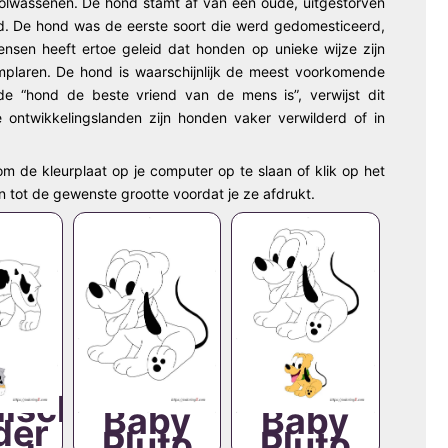
 volwassenen. De hond stamt af van een oude, uitgestorven
nd. De hond was de eerste soort die werd gedomesticeerd,
sen heeft ertoe geleid dat honden op unieke wijze zijn
mplaren. De hond is waarschijnlijk de meest voorkomende
de “hond de beste vriend van de mens is”, verwijst dit
ontwikkelingslanden zijn honden vaker verwilderd of in
om de kleurplaat op je computer op te slaan of klik op het
n tot de gewenste grootte voordat je ze afdrukt.
lische
Baby
Baby
der
Pluto
Pluto