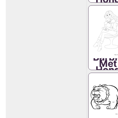
Barbi
Met
Hon