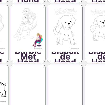
Hond
Ho
e
Barbie
Biscuit
Bisc
Met
de
d
d
Hond
Hond
Ho