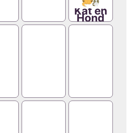
Kat en
Hond