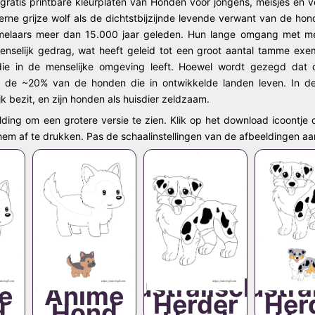
 gratis printbare kleurplaten van Honden voor jongens, meisjes en
rne grijze wolf als de dichtstbijzijnde levende verwant van de ho
melaars meer dan 15.000 jaar geleden. Hun lange omgang met men
nselijk gedrag, wat heeft geleid tot een groot aantal tamme exe
die in de menselijke omgeving leeft. Hoewel wordt gezegd dat 
r de ~20% van de honden die in ontwikkelde landen leven. In de 
 bezit, en zijn honden als huisdier zeldzaam.
lding om een grotere versie te zien. Klik op het download icoontje 
 hem af te drukken. Pas de schaalinstellingen van de afbeeldingen aa
Australische
Austra
e
Anime
Herder
Her
d
Hond