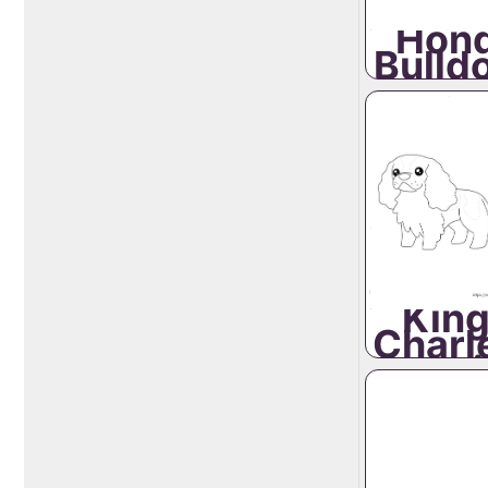
Hon
Bulld
Cavali
Kin
Charl
Spani