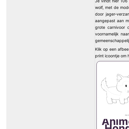
Je vindt hier 106
wolf, met de mode
door jager-verza
aangepast aan me
grote carnivoor 
voornamelijk naa
gemeenschappelijk
Klik op een afbee
print icoontje om
Anim
Hon