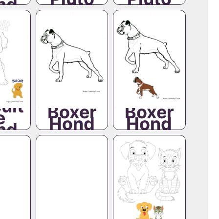
nd
uit
Boxer
Boxer
e
Hond
Hond
nd