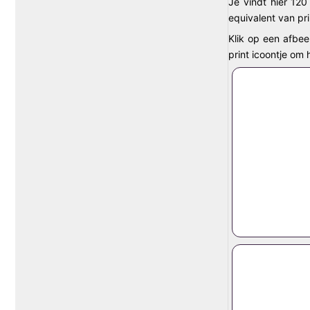
Je vindt hier 120
equivalent van pr
Klik op een afbee
print icoontje om