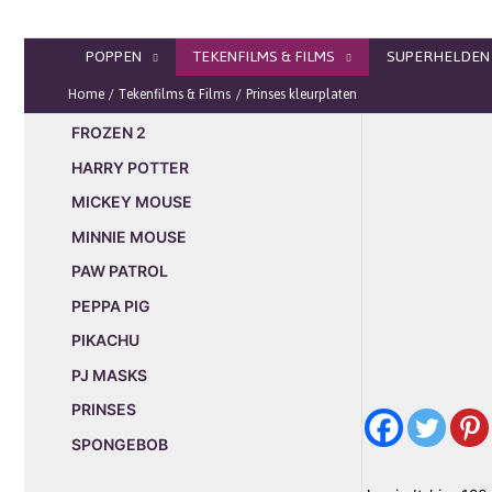
Ga
naar
POPPEN
TEKENFILMS & FILMS
SUPERHELDEN
de
inhoud
Home
Tekenfilms & Films
Prinses kleurplaten
FROZEN 2
HARRY POTTER
MICKEY MOUSE
MINNIE MOUSE
PAW PATROL
PEPPA PIG
PIKACHU
PJ MASKS
PRINSES
SPONGEBOB