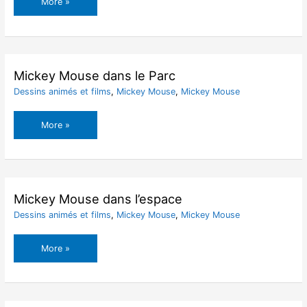
Mandala
More »
Mickey
Mouse
Mickey Mouse dans le Parc
Dessins animés et films
,
Mickey Mouse
,
Mickey Mouse
Mickey
More »
Mouse
dans
le
Parc
Mickey Mouse dans l’espace
Dessins animés et films
,
Mickey Mouse
,
Mickey Mouse
Mickey
More »
Mouse
dans
l’espace