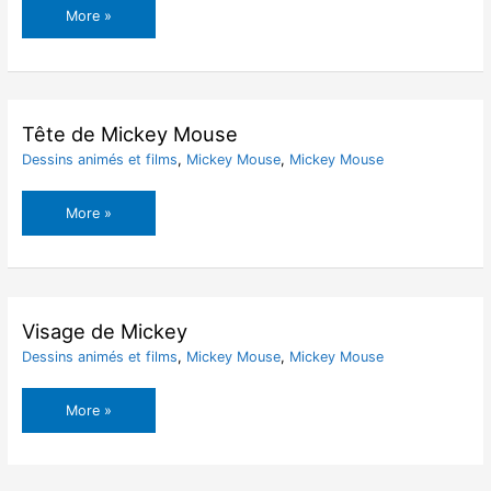
Saint-
More »
Valentin
Minnie
Mouse
et
Mickey
Tête de Mickey Mouse
Mouse
Dessins animés et films
,
Mickey Mouse
,
Mickey Mouse
Tête
More »
de
Mickey
Mouse
Visage de Mickey
Dessins animés et films
,
Mickey Mouse
,
Mickey Mouse
Visage
More »
de
Mickey