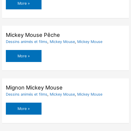
Mickey
More »
Mouse
Pâques
Mickey Mouse Pêche
Dessins animés et films
,
Mickey Mouse
,
Mickey Mouse
Mickey
More »
Mouse
Pêche
Mignon Mickey Mouse
Dessins animés et films
,
Mickey Mouse
,
Mickey Mouse
Mignon
More »
Mickey
Mouse