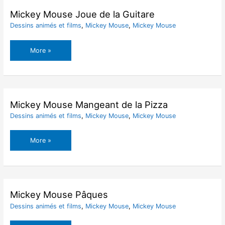
Tennis
Mickey Mouse Joue de la Guitare
Dessins animés et films
,
Mickey Mouse
,
Mickey Mouse
Mickey
More »
Mouse
Joue
de
la
Guitare
Mickey Mouse Mangeant de la Pizza
Dessins animés et films
,
Mickey Mouse
,
Mickey Mouse
Mickey
More »
Mouse
Mangeant
de
la
Pizza
Mickey Mouse Pâques
Dessins animés et films
,
Mickey Mouse
,
Mickey Mouse