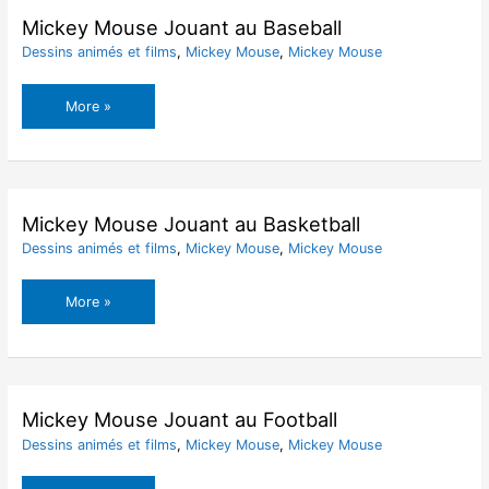
Mickey Mouse Jouant au Baseball
Dessins animés et films
,
Mickey Mouse
,
Mickey Mouse
Mickey
More »
Mouse
Jouant
au
Baseball
Mickey Mouse Jouant au Basketball
Dessins animés et films
,
Mickey Mouse
,
Mickey Mouse
Mickey
More »
Mouse
Jouant
au
Basketball
Mickey Mouse Jouant au Football
Dessins animés et films
,
Mickey Mouse
,
Mickey Mouse