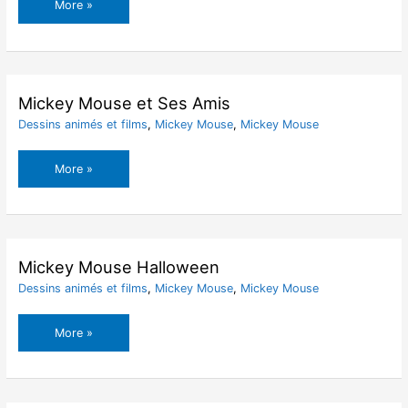
Mickey
More »
Mouse
et
Minnie
Mouse
Mickey Mouse et Ses Amis
Dessins animés et films
,
Mickey Mouse
,
Mickey Mouse
Mickey
More »
Mouse
et
Ses
Amis
Mickey Mouse Halloween
Dessins animés et films
,
Mickey Mouse
,
Mickey Mouse
Mickey
More »
Mouse
Halloween