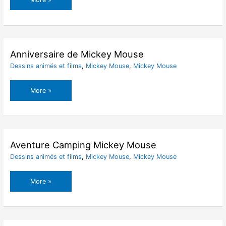
Mickey
Mouse
Anniversaire de Mickey Mouse
Dessins animés et films
,
Mickey Mouse
,
Mickey Mouse
Anniversaire
More »
de
Mickey
Mouse
Aventure Camping Mickey Mouse
Dessins animés et films
,
Mickey Mouse
,
Mickey Mouse
Aventure
More »
Camping
Mickey
Mouse