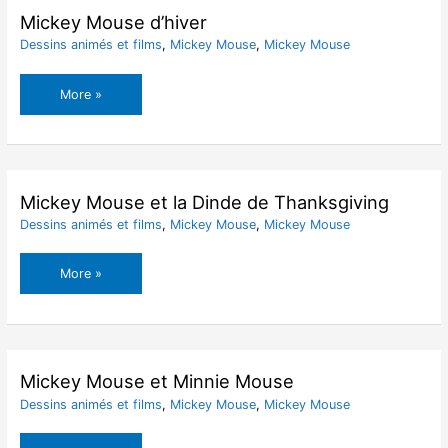
Mickey Mouse d’hiver
Dessins animés et films
,
Mickey Mouse
,
Mickey Mouse
Mickey
More »
Mouse
d’hiver
Mickey Mouse et la Dinde de Thanksgiving
Dessins animés et films
,
Mickey Mouse
,
Mickey Mouse
Mickey
More »
Mouse
et
la
Dinde
de
Mickey Mouse et Minnie Mouse
Thanksgiving
Dessins animés et films
,
Mickey Mouse
,
Mickey Mouse