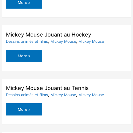
Mickey
More »
Mouse
Jouant
au
Football
Mickey Mouse Jouant au Hockey
Dessins animés et films
,
Mickey Mouse
,
Mickey Mouse
Mickey
More »
Mouse
Jouant
au
Hockey
Mickey Mouse Jouant au Tennis
Dessins animés et films
,
Mickey Mouse
,
Mickey Mouse
Mickey
More »
Mouse
Jouant
au