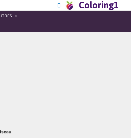
Coloring1
UTRES
Oiseau