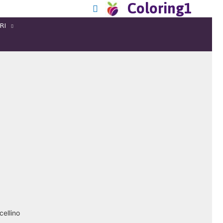
Coloring1
RI
cellino