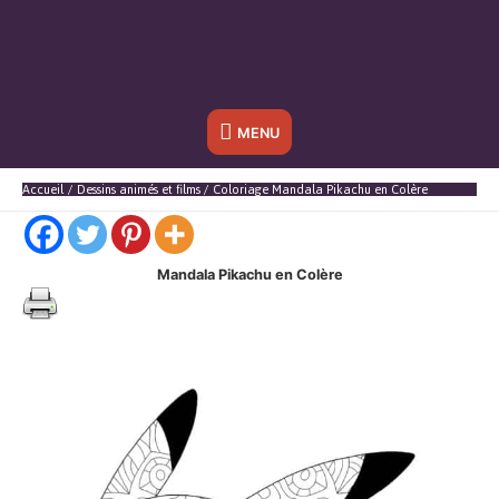
Sous
MENU
l'en-
Accueil
Dessins animés et films
Coloriage Mandala Pikachu en Colère
tête
Mandala Pikachu en Colère