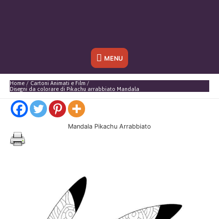
Sotto
MENU
l'header
Home
Cartoni Animati e Film
Disegni da colorare di Pikachu arrabbiato Mandala
Mandala Pikachu Arrabbiato