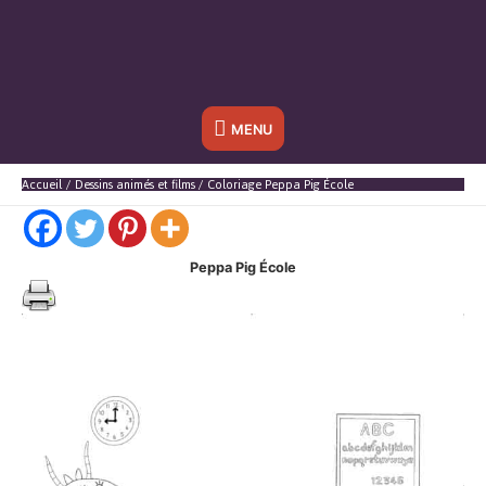
Sous
MENU
l'en-
Accueil
Dessins animés et films
Coloriage Peppa Pig École
tête
Peppa Pig École