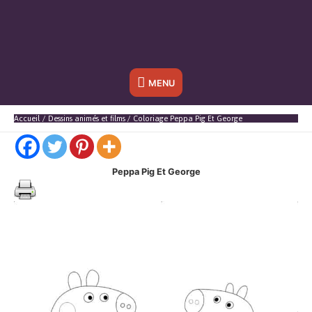
Sous
MENU
l'en-
Accueil
Dessins animés et films
Coloriage Peppa Pig Et George
tête
Peppa Pig Et George